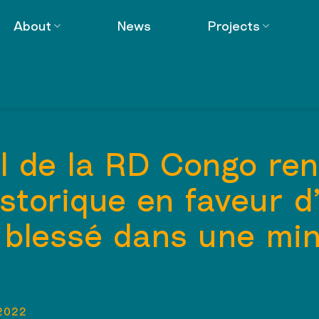
About
News
Projects
l de la RD Congo re
istorique en faveur d
r blessé dans une mi
2022