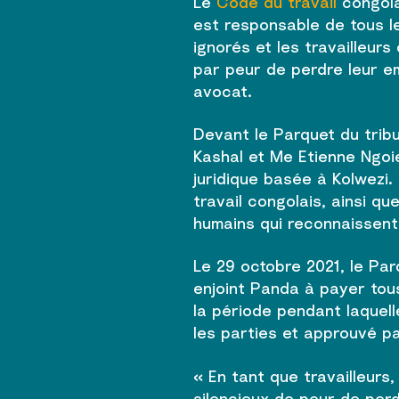
Le
Code du travail
congolai
est responsable de tous le
ignorés et les travailleur
par peur de perdre leur e
avocat.
Devant le Parquet du trib
Kashal et Me Etienne Ngo
juridique basée à Kolwezi.
travail congolais, ainsi qu
humains qui reconnaissent 
Le 29 octobre 2021, le Pa
enjoint Panda à payer tous
la période pendant laquelle
les parties et approuvé pa
« En tant que travailleur
silencieux de peur de per