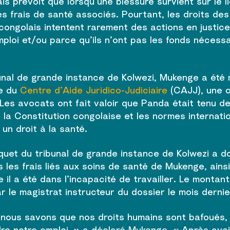
s prévoit que lorsqu’une blessure survient sur le li
s frais de santé associés. Pourtant, les droits des
s congolais intentent rarement des actions en justic
mploi et/ou parce qu’ils n’ont pas les fonds nécess
unal de grande instance de Kolwezi, Mukenge a été
ie du
Centre d’Aide Juridico-Judiciaire
(CAJJ), une o
 Les avocats ont fait valoir que Panda était tenu d
e la Constitution congolaise et les normes internatio
un droit à la santé.
rquet du tribunal de grande instance de Kolwezi a d
 les frais liés aux soins de santé de Mukenge, ainsi
 il a été dans l’incapacité de travailler. Le montan
r le magistrat instructeur du dossier le mois dernie
s, nous savons que nos droits humains sont bafoués,
dre notre emploi, » a déclaré Mukenge. « Après avo