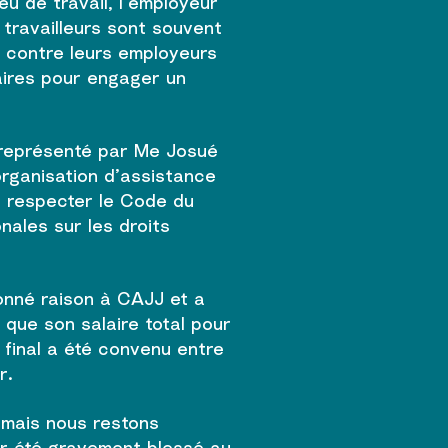
eu de travail, l’employeur
 travailleurs sont souvent
e contre leurs employeurs
aires pour engager un
 représenté par Me Josué
rganisation d’assistance
e respecter le Code du
nales sur les droits
onné raison à CAJJ et a
 que son salaire total pour
t final a été convenu entre
r.
 mais nous restons
ir été gravement blessé au