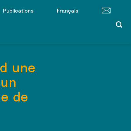
Publications
Français
nd une
’un
ne de